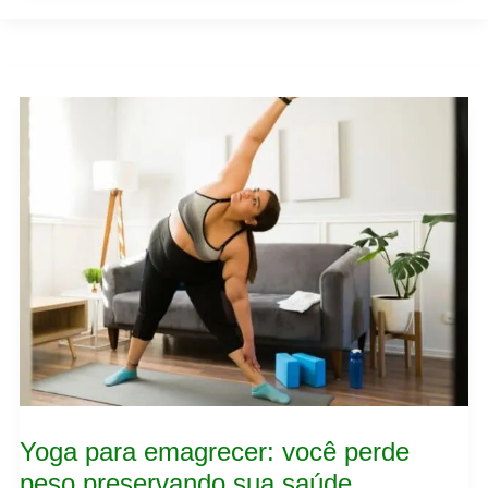
Yoga
para
emagrecer:
você
perde
peso
preservando
sua
saúde
Yoga para emagrecer: você perde
peso preservando sua saúde