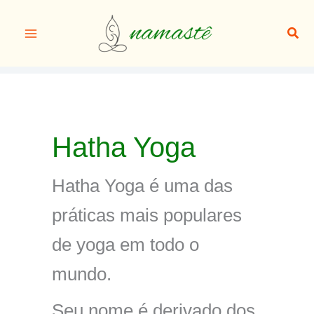
Ir
para
Pesq
o
conteúdo
Hatha Yoga
Hatha Yoga é uma das
práticas mais populares
de yoga em todo o
mundo.
Seu nome é derivado dos