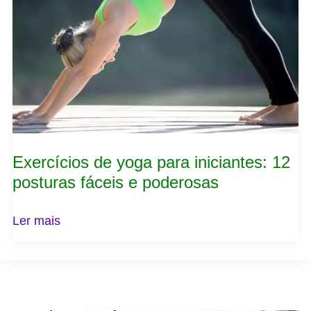
iniciantes:
12
posturas
fáceis
e
poderosas
Exercícios de yoga para iniciantes: 12
posturas fáceis e poderosas
Ler mais
Yoga