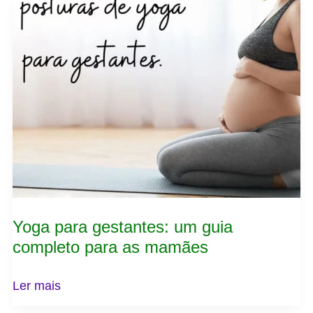
para
gestantes:
um
guia
completo
para
as
mamães
Yoga para gestantes: um guia
completo para as mamães
Ler mais