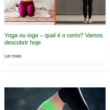
certo?
Vamos
descobrir
hoje
Yoga ou ioga – qual é o certo? Vamos
descobrir hoje
Ler mais
Exercícios
de
yoga
para