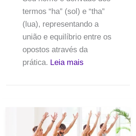
termos “ha” (sol) e “tha”
(lua), representando a
união e equilíbrio entre os
opostos através da
prática.
Leia mais
Ashtanga
yoga:
uma
prática