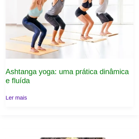
dinâmica
e
fluída
Ashtanga yoga: uma prática dinâmica
e fluída
Ler mais
Yoga