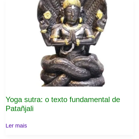
sutra:
o
texto
fundamental
de
Patañjali
Yoga sutra: o texto fundamental de
Patañjali
Ler mais