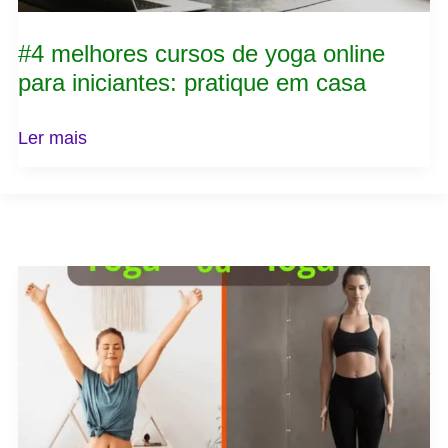
casa
#4 melhores cursos de yoga online
para iniciantes: pratique em casa
Ler mais
Yoga
ou
ioga
–
qual
é
o